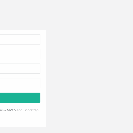
r
al -- MVC5 and Bootstrap